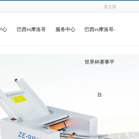
英文版
中心
巴西vs摩洛哥
服务中心
巴西vs摩洛哥-
世界杯赛事平
台