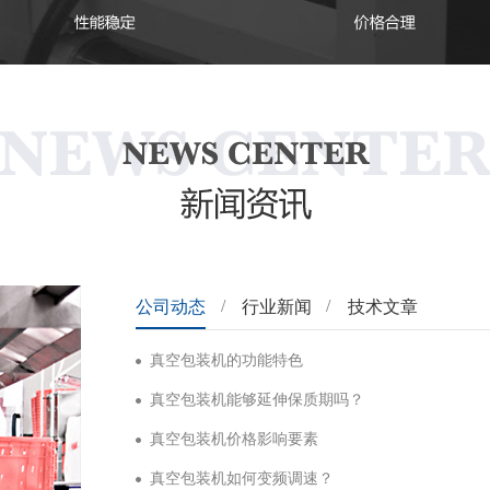
/
/
公司动态
行业新闻
技术文章
真空包装机的功能特色
真空包装机能够延伸保质期吗？
真空包装机价格影响要素
真空包装机如何变频调速？