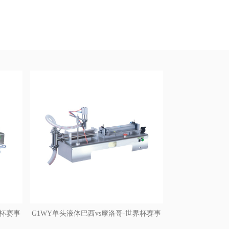
界杯赛事
G1WY单头液体巴西vs摩洛哥-世界杯赛事