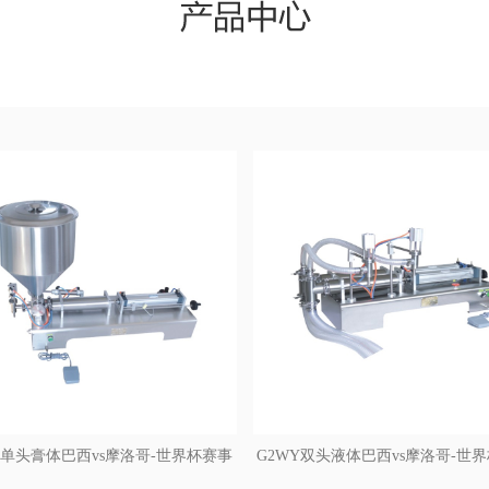
G单头膏体巴西vs摩洛哥-世界杯赛事
G2WY双头液体巴西vs摩洛哥-世