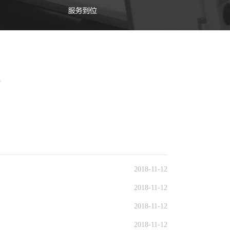
2018-11-12
2018-11-12
2018-11-12
2018-11-12