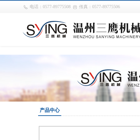
巴西vs摩洛哥
电话：0577-89775508
传真：0577-89775506
产品中心