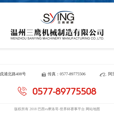
浦北路408号
传真：0577-89775506
阿里
版权所有 2018 巴西vs摩洛哥-世界杯赛事平台
网站地图