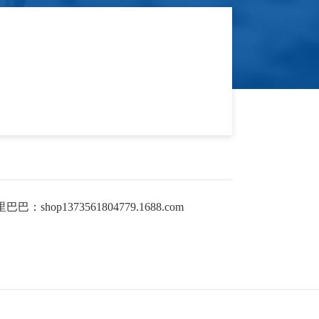
巴巴：shop1373561804779.1688.com