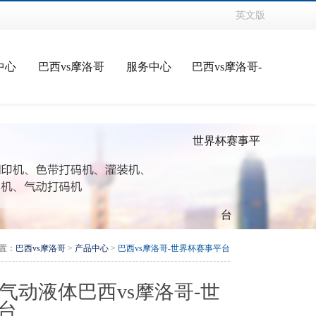
英文版
中心
巴西vs摩洛哥
服务中心
巴西vs摩洛哥-
世界杯赛事平
台
置：
巴西vs摩洛哥
>
产品中心
>
巴西vs摩洛哥-世界杯赛事平台
00T气动液体巴西vs摩洛哥-世
台