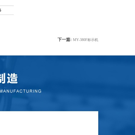
下一篇:
MY-380F标示机