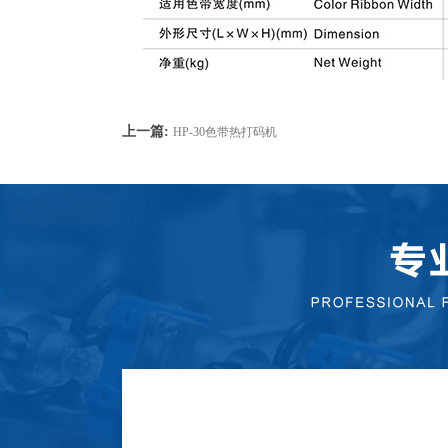
上一篇:
HP-30色带热打码机